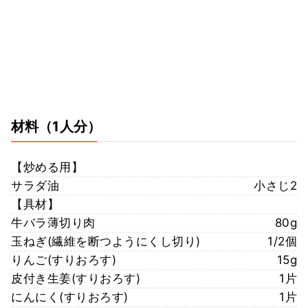
材料
（1人分）
【炒める用】
サラダ油
小さじ2
【具材】
牛バラ薄切り肉
80g
玉ねぎ(繊維を断つようにくし切り)
1/2個
りんご(すりおろす)
15g
皮付き生姜(すりおろす)
1片
にんにく(すりおろす)
1片