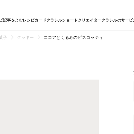
ピ
記事をよむ
レシピカード
クラシルショート
クリエイター
クラシルのサービ
菓子
クッキー
ココアとくるみのビスコッティ