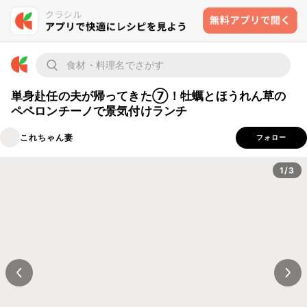
単身赴任の夫が帰ってきた⑦！牡蠣とほうれん草の
ペペロンチーノで景気付けランチ
これちゃん妻
フォロー
1/3