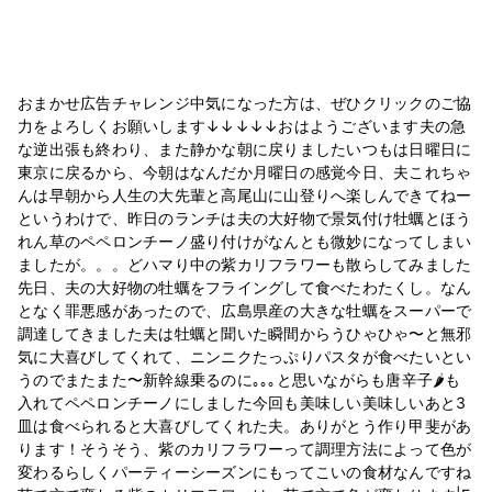
おまかせ広告チャレンジ中気になった方は、ぜひクリックのご協
力をよろしくお願いします↓↓↓↓↓おはようございます夫の急
な逆出張も終わり、また静かな朝に戻りましたいつもは日曜日に
東京に戻るから、今朝はなんだか月曜日の感覚今日、夫これちゃ
んは早朝から人生の大先輩と高尾山に山登りへ楽しんできてねー​
というわけで、昨日のランチは夫の大好物で景気付け牡蠣とほう
れん草のペペロンチーノ盛り付けがなんとも微妙になってしまい
ましたが。。。どハマり中の紫カリフラワーも散らしてみました
先日、夫の大好物の牡蠣をフライングして食べたわたくし。なん
となく罪悪感があったので、広島県産の大きな牡蠣をスーパーで
調達してきました夫は牡蠣と聞いた瞬間からうひゃひゃ〜と無邪
気に大喜びしてくれて、ニンニクたっぷりパスタが食べたいとい
うのでまたまた〜新幹線乗るのに｡｡｡と思いながらも唐辛子🌶も
入れてペペロンチーノにしました今回も美味しい美味しいあと3
皿は食べられると大喜びしてくれた夫。ありがとう作り甲斐があ
ります！そうそう、紫のカリフラワーって調理方法によって色が
変わるらしくパーティーシーズンにもってこいの食材なんですね