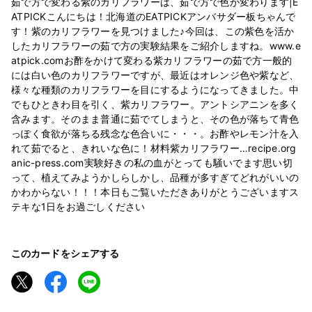
茹で方で変わる紫のカリフラワーは、茹で方で色が変わります|E
ATPICKこんにちは！北海道のEATPICKアンバサダー板ちゃんで
す！紫のカリフラワーを見つけました♪今回は、この紫色を活か
したカリフラワーの茹で方の実験結果をご紹介しますね。www.e
atpick.comお酢をかけて変わる紫カリフラワーの茹で方一般的
には白い色のカリフラワーですが、最近はオレンジ色や紫など、
様々な種類のカリフラワーを目にするようになってきました。中
でもひときわ目を引く、紫カリフラワー。アントシアニンを多く
含みます。そのまま普通に茹でてしまうと、その色が落ちて青色
っぽく食欲が落ちる残念な色合いに・・・。お酢やレモン汁を入
れて茹でると、きれいな色に！材料紫カリフラワー…recipe.org
anic-press.com実験好きの私の血がとっても騒いでます思い切
って、植えてみようかしらしかし、品種が多すぎてどれがいいの
かわからない！！！本日もご覧いただきありがとうございますス
テキな1日をお過ごしください
このカードをシェアする