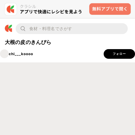
大根の皮のきんぴら
chi___koooo
フォロー