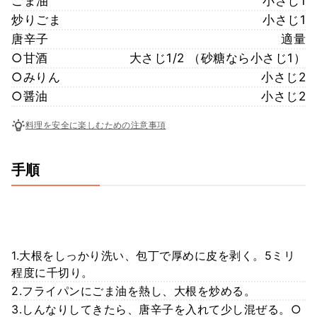
ごま油
小さじ1
炒りごま
小さじ1
唐辛子
適量
○甘酒
大さじ1/2 （砂糖なら小さじ1）
○みりん
小さじ2
○醤油
小さじ2
料理を安全に楽しむための注意事項
手順
1.大根をしっかり洗い、包丁で厚めに皮を剥く。5ミリ
程度に千切り。
2.フライパンにごま油を熱し、大根を炒める。
3.しんなりしてきたら、唐辛子を入れて少し混ぜる。○