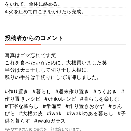
をいれて、全体に絡める。
4.火を止めて白ごまをかけたら完成。
投稿者からのコメント
写真はゴマ忘れです笑
これを食べたいがために、大根買いました笑
半分は天日干しして切り干し大根に。
残りの半分は千切りにして冷凍しました。
#作り置き
#暮らし
#週末作り置き
#つくおき
#
作り置きレシピ
#chikoレシピ
#暮らしを楽しむ
#丁寧な暮らし
#常備菜
#作り置きおかず
#きん
ぴら
#大根の皮
#iwaki
#iwakiのある暮らし
#子
供と暮らす
#iwakiガラス
※みやすさのために書式を一部改変しています。