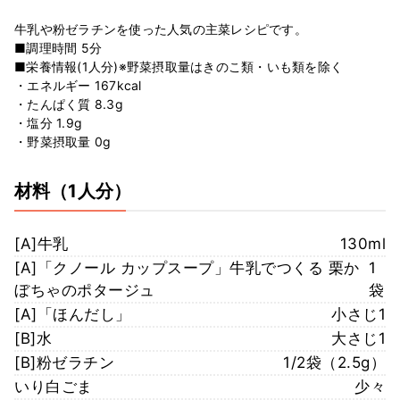
牛乳や粉ゼラチンを使った人気の主菜レシピです。
■調理時間 5分
■栄養情報(1人分)※野菜摂取量はきのこ類・いも類を除く
・エネルギー 167kcal
・たんぱく質 8.3g
・塩分 1.9g
・野菜摂取量 0g
材料
（1人分）
[A]牛乳
130ml
[A]「クノール カップスープ」牛乳でつくる 栗か
1
ぼちゃのポタージュ
袋
[A]「ほんだし」
小さじ1
[B]水
大さじ1
[B]粉ゼラチン
1/2袋（2.5g）
いり白ごま
少々