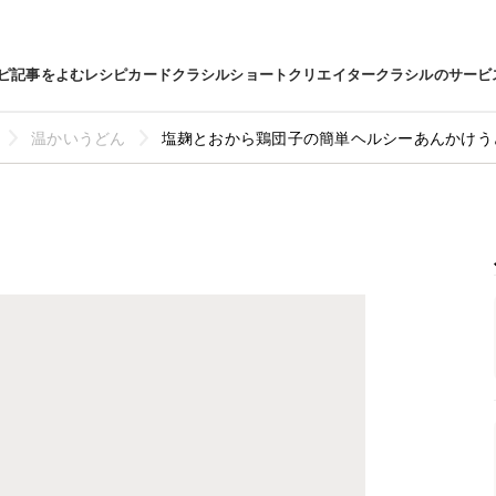
ピ
記事をよむ
レシピカード
クラシルショート
クリエイター
クラシルのサービ
温かいうどん
塩麹とおから鶏団子の簡単ヘルシーあんかけう