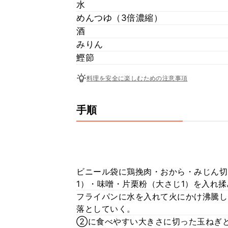
水
めんつゆ（3倍濃縮）
酒
みりん
鰹節
料理を安全に楽しむための注意事項
手順
ビニール袋に鶏挽肉・おから・みじん切
1）・味噌・片栗粉（大さじ1）を入れ
フライパンに水を入れて火にかけ沸騰
落としていく。
②に食べやすい大きさに切った玉ねぎ