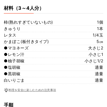
材料
（3～4人分）
柿(熟れすぎていないもの)
1個
きゅうり
1本
レタス
1/4玉
かまぼこ(板付きタイプ)
5㎝
●マヨネーズ
大さじ2
●レモン汁
小さじ1
●柚子胡椒
小さじ1/2
●塩胡椒
適量
●黒胡椒
適量
白いりごま
適量
料理を安全に楽しむための注意事項
手順