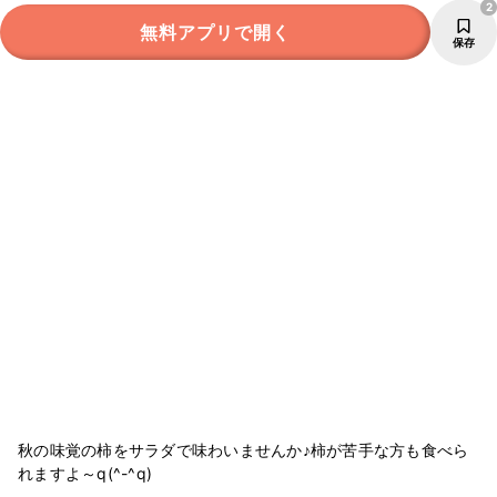
2
無料アプリで開く
保存
秋の味覚の柿をサラダで味わいませんか♪柿が苦手な方も食べら
れますよ～q(^-^q)