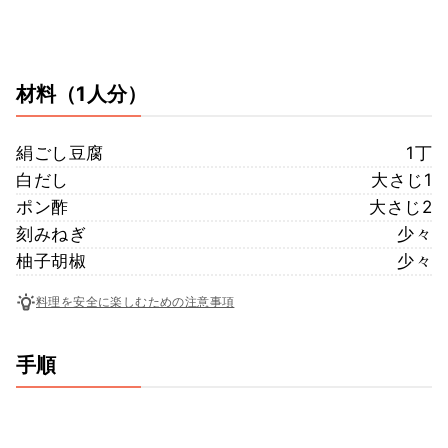
材料
（1人分）
絹ごし豆腐
1丁
白だし
大さじ1
ポン酢
大さじ2
刻みねぎ
少々
柚子胡椒
少々
料理を安全に楽しむための注意事項
手順