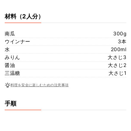
材料
（2人分）
南瓜
300g
ウインナー
3本
水
200ml
みりん
大さじ3
醤油
大さじ2
三温糖
大さじ1
料理を安全に楽しむための注意事項
手順