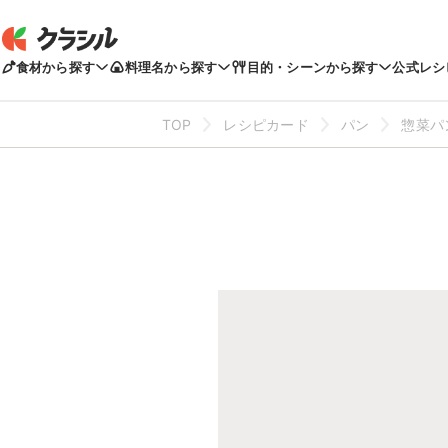
食材から探す
料理名から探す
目的・シーンから探す
公式レシ
TOP
レシピカード
パン
惣菜パ