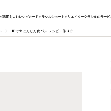
ピ
記事をよむ
レシピカード
クラシルショート
クリエイター
クラシルのサービ
ン
HBで☆にんじん食パン レシピ・作り方