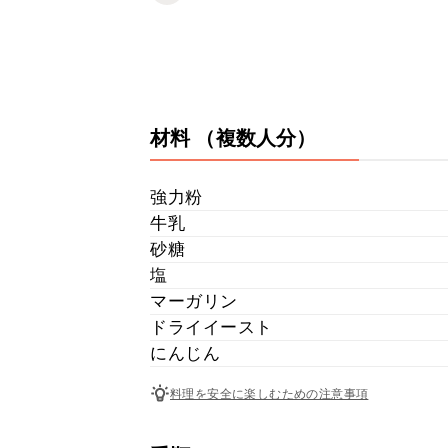
材料
（複数人分）
強力粉
牛乳
砂糖
塩
マーガリン
ドライイースト
にんじん
料理を安全に楽しむための注意事項