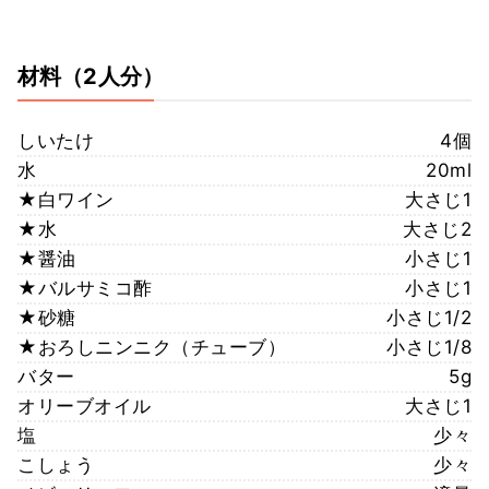
材料
（2人分）
しいたけ
4個
水
20ml
★白ワイン
大さじ1
★水
大さじ2
★醤油
小さじ1
★バルサミコ酢
小さじ1
★砂糖
小さじ1/2
★おろしニンニク（チューブ）
小さじ1/8
バター
5g
オリーブオイル
大さじ1
塩
少々
こしょう
少々