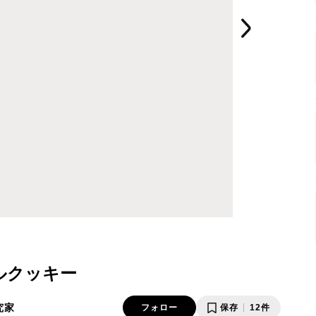
ルクッキー
究家
フォロー
保存
12件