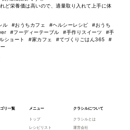
れど栄養価は高いので、適量取り入れて上手に体
シル
#おうちカフェ
#ヘルシーレシピ
#おうち
er
#フーディーテーブル
#手作りスイーツ
#手
シルショート
#家カフェ
#てづくりごはん365
#
リー
。
ゴリ一覧
メニュー
クラシルについて
トップ
クラシルとは
レシピリスト
運営会社