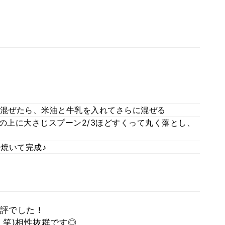
る混ぜたら、米油と牛乳を入れてさらに混ぜる
の上に大さじスプーン2/3ほどすくって丸く落とし、
分焼いて完成♪
評でした！
！笑)相性抜群です◎