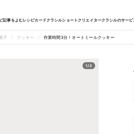
ピ
記事をよむ
レシピカード
クラシルショート
クリエイター
クラシルのサービ
菓子
クッキー
作業時間3分！オートミールクッキー
1/3