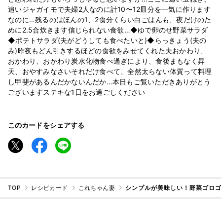
追いジャガイモで夫婦2人なのに計10〜12皿分を一気に作ります
なのに…残るのはほんの1、2食分くらい白ごはんも、夜だけのた
めに2.5合炊きます信じられない食欲…◆ゆで卵のせ野菜サラダ
◆ポテトサラダ(夫がどうしても食べたいと)◆らっきょう(夫の
み)昨夜もどん引きするほどの食欲をみせてくれた夫おかわり、
おかわり、おかわり炭水化物食べ過ぎにより、食後まもなく昇
天、おやすみなさいそれだけ食べて、全然太らない体質って料理
し甲斐があるんだかないんだか…本日もご覧いただきありがとう
ございますステキな1日をお過ごしください
このカードをシェアする
TOP
レシピカード
これちゃん妻
シンプルが美味しい！野菜ゴロ