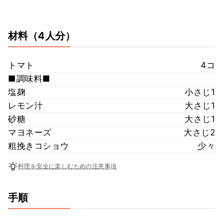
材料
（4人分）
トマト
4コ
■調味料■
塩麹
小さじ1
レモン汁
大さじ1
砂糖
大さじ1
マヨネーズ
大さじ2
粗挽きコショウ
少々
料理を安全に楽しむための注意事項
手順