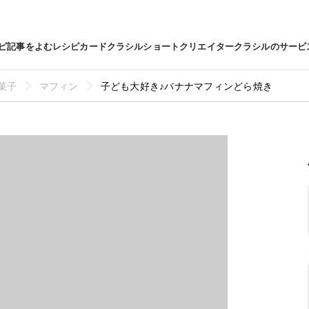
ピ
記事をよむ
レシピカード
クラシルショート
クリエイター
クラシルのサービ
菓子
マフィン
子ども大好き♪バナナマフィンどら焼き