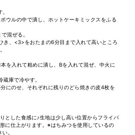
す。
本をボウルの中で潰し、ホットケーキミックスをふる
るまで混ぜる。
をひき、<3>をおたまの6分目まで入れて高いところ
。
ナ1本を入れて粗めに潰し、Bを入れて混ぜ、中火に
、冷蔵庫で冷やす。
>を等分にのせ、それぞれに残りのどら焼きの皮4枚を
りとした食感に♪生地は少し高い位置からフライパ
形に仕上がります。※はちみつを使用しているの
さい。