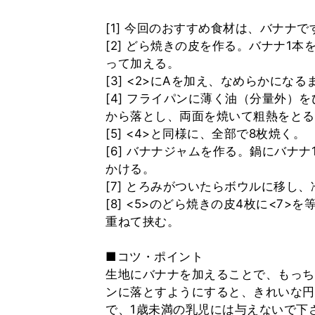
[1] 今回のおすすめ食材は、バナナで
[2] どら焼きの皮を作る。バナナ1
って加える。
[3] <2>にAを加え、なめらかにな
[4] フライパンに薄く油（分量外）
から落とし、両面を焼いて粗熱をとる
[5] <4>と同様に、全部で8枚焼く。
[6] バナナジャムを作る。鍋にバナ
かける。
[7] とろみがついたらボウルに移し
[8] <5>のどら焼きの皮4枚に<7
重ねて挟む。
■コツ・ポイント
生地にバナナを加えることで、もっち
ンに落とすようにすると、きれいな円
で、1歳未満の乳児には与えないで下