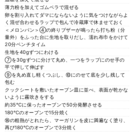
薄力粉を加えてゴムベラで混ぜる
卵を割り入れてダマにならないように気をつけながらよ
く混ぜ合わせるラップで包んで冷蔵庫で休ませておく
＜メロンパン＞④の終りブザーが鳴ったら打ち粉（分
量外）をふった台に生地を取りだし、濡れ布巾をかけて
20分ベンチタイム
生地を40gずつにわける
⑦を30gずつに分けて丸め、一つをラップにのせ手の
平で押して伸ばす
⑨を丸め直し軽くつぶし、⑩にのせて底を少し残して
包む
クックシートを敷いたオーブン皿に並べ、表面が乾かな
いように霧吹きをする
約35℃に保ったオーブンで50分発酵させる
180℃のオーブンで15分焼く
⑭の粗熱がとれたら、マーガリンを皮に満遍なく塗り、
再び180℃のオーブンで3分焼く