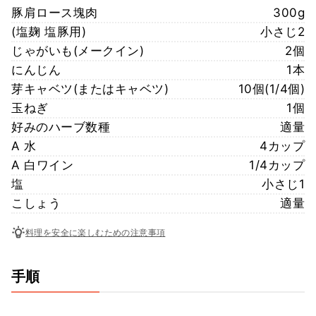
豚肩ロース塊肉
300g
(塩麹 塩豚用)
小さじ2
じゃがいも(メークイン)
2個
にんじん
1本
芽キャベツ(またはキャベツ)
10個(1/4個)
玉ねぎ
1個
好みのハーブ数種
適量
A 水
4カップ
A 白ワイン
1/4カップ
塩
小さじ1
こしょう
適量
料理を安全に楽しむための注意事項
手順