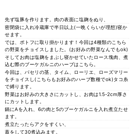
先ず塩豚を作ります。肉の表面に塩麹をぬり、
密閉袋に入れ冷蔵庫で半日以上(一晩くらいが理想)寝か
せます。
では、ポトフに取り掛かります！今回は4種類のこちら
の野菜をチョイスしました。(お好みの野菜なんでもok)
そしてお肉は塩麹をまぶし寝かせていたロース塊肉、煮
込む際のブーケガルニのハーブはこちら。
今回は、パセリの茎、タイム、ローリエ、ローズマリー
をチョイスし(こちらもお好みのハーブ数種でok)タコ糸
で縛ります。
野菜はお好みの大きさにカットし、お肉は1.5-2cm厚さ
にカットします。
鍋にAを入れ、6の肉と5のブーケガルニを入れ煮立たせ
ます。
煮立たったらアクをすくい、
蓋をして30煮込みます。