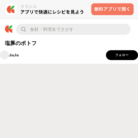
塩豚のポトフ
JuJu
フォロー