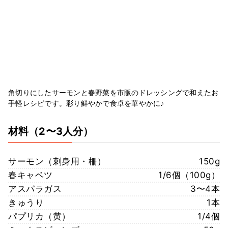
角切りにしたサーモンと春野菜を市販のドレッシングで和えたお
手軽レシピです。彩り鮮やかで食卓を華やかに♪
材料
（2〜3人分）
サーモン（刺身用・柵）
150g
春キャベツ
1/6個（100g）
アスパラガス
3〜4本
きゅうり
1本
パプリカ（黄）
1/4個