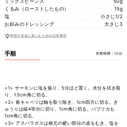
ミックスビーンズ
50g
くるみ（ローストしたもの）
15g
塩
小さじ1/2
お好みのドレッシング
大さじ3
料理を安全に楽しむための注意事項
手順
所要時間：15分
<1> サーモンに塩を振り、5分ほど置く。水分を拭き取
り、1.5cm角に切る。
<2> 春キャベツは軸を取り除き、1cm四方に切る。き
ゅうりは縦4等分に切り、1cm角に切る。パプリカも
1cm角に切る。
<3> アスパラガスは根元の硬い部分の皮をむき、塩を