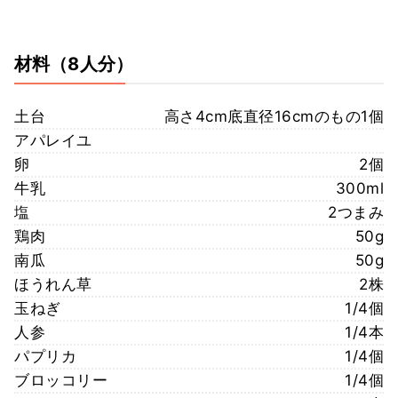
材料
（8人分）
土台
高さ4cm底直径16cmのもの1個
アパレイユ
卵
2個
牛乳
300ml
塩
2つまみ
鶏肉
50g
南瓜
50g
ほうれん草
2株
玉ねぎ
1/4個
人参
1/4本
パプリカ
1/4個
ブロッコリー
1/4個