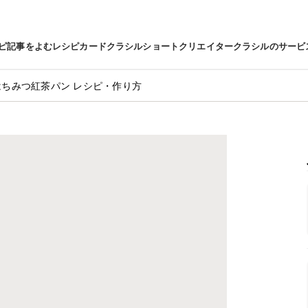
ピ
記事をよむ
レシピカード
クラシルショート
クリエイター
クラシルのサービ
はちみつ紅茶パン レシピ・作り方