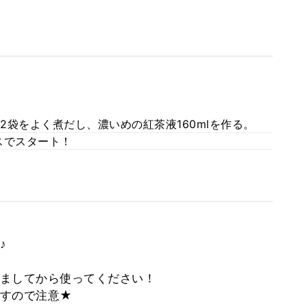
2袋をよく煮だし、濃いめの紅茶液160mlを作る。
スでスタート！
♪
ましてから使ってください！
ますので注意★