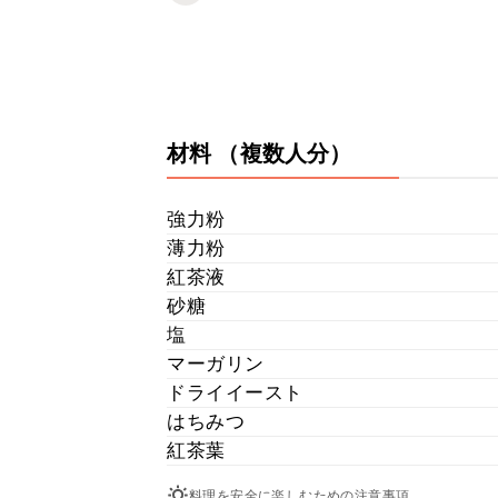
材料
（複数人分）
強力粉
薄力粉
紅茶液
砂糖
塩
マーガリン
ドライイースト
はちみつ
紅茶葉
料理を安全に楽しむための注意事項