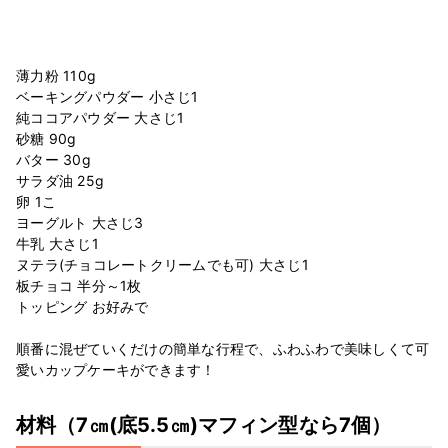
薄力粉 110g
ベーキングパウダー 小さじ1
純ココアパウダー 大さじ1
砂糖 90g
バター 30g
サラダ油 25g
卵 1こ
ヨーグルト 大さじ3
牛乳 大さじ1
ヌテラ(チョコレートクリームでも可) 大さじ1
板チョコ 半分～1枚
トッピング お好みで
順番に混ぜていくだけの簡単な行程で、ふわふわで美味しくて可
愛いカップケーキができます！
材料
（7㎝(底5.5㎝)マフィン型なら7個）