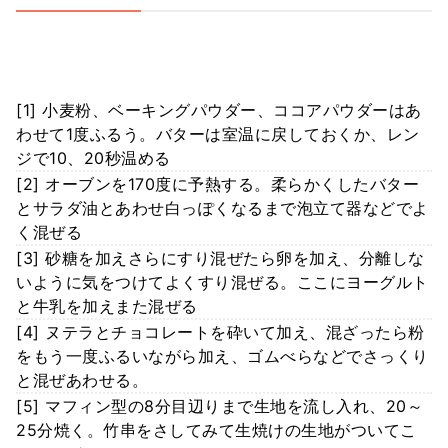
[1] 小麦粉、ベーキングパウダー、ココアパウダーはあ
わせて1度ふるう。バターは室温に戻しておくか、レン
ジで10、20秒温める
[2] オーブンを170度に予熱する。柔らかくしたバター
とサラダ油とあわせ白っぽくなるまで泡立て器などでよ
く混ぜる
[3] 砂糖を加えさらにすり混ぜたら卵を加え、分離しな
いように気をつけてよくすり混ぜる。ここにヨーグルト
と牛乳を加えまた混ぜる
[4] ヌテラとチョコレートを砕いて加え、混ざったら粉
をもう一度ふるいながら加え、ゴムべらなどでさっくり
と混ぜあわせる。
[5] マフィン型の8分目辺りまで生地を流し入れ、20～
25分焼く。竹串をさしてみて生焼けの生地がついてこ