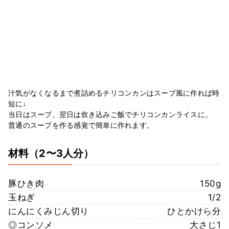
汁気がなくなるまで煮詰めるチリコンカンはスープ風に作れば時
短に♩
当日はスープ、翌日は炊き込みご飯でチリコンカンライスに。
普通のスープを作る感覚で簡単に作れます。
材料
（2〜3人分）
豚ひき肉
150g
玉ねぎ
1/2
にんにくみじん切り
ひとかけら分
◎コンソメ
大さじ1