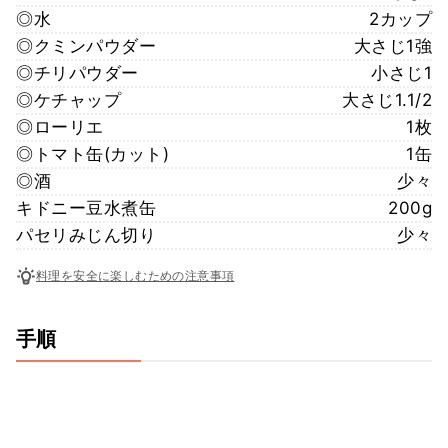
◎水
2カップ
◎クミンパウダー
大さじ1強
◎チリパウダー
小さじ1
◎ケチャップ
大さじ1.1/2
◎ローリエ
1枚
◎トマト缶(カット)
1缶
◎酒
少々
キドニー豆水煮缶
200g
パセリみじん切り
少々
料理を安全に楽しむための注意事項
手順