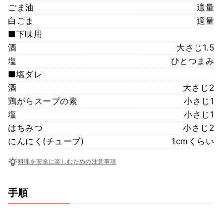
ごま油
適量
白ごま
適量
■下味用
酒
大さじ1.5
塩
ひとつまみ
■塩ダレ
酒
大さじ2
鶏がらスープの素
小さじ1
塩
小さじ1
はちみつ
小さじ2
にんにく(チューブ)
1cmくらい
料理を安全に楽しむための注意事項
手順