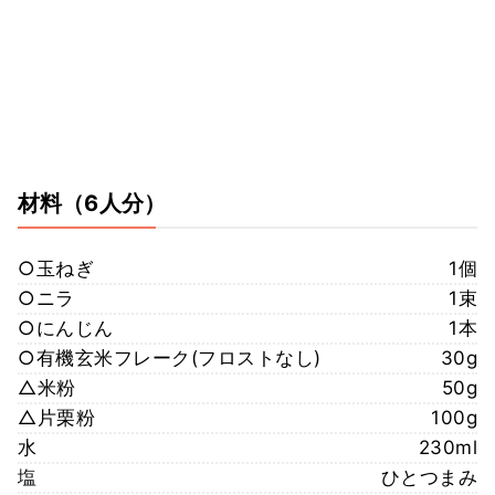
材料
（6人分）
○玉ねぎ
1個
○ニラ
1束
○にんじん
1本
○有機玄米フレーク(フロストなし)
30g
△米粉
50g
△片栗粉
100g
水
230ml
塩
ひとつまみ