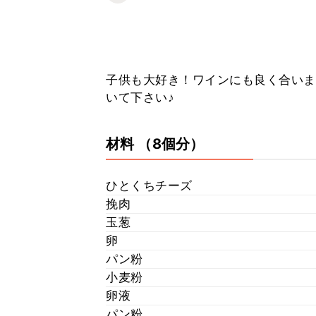
子供も大好き！ワインにも良く合います
いて下さい♪
材料
（8個分）
ひとくちチーズ
挽肉
玉葱
卵
パン粉
小麦粉
卵液
パン粉