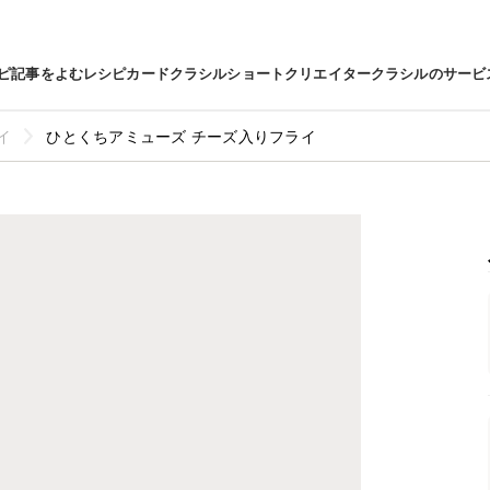
ピ
記事をよむ
レシピカード
クラシルショート
クリエイター
クラシルのサービ
イ
ひとくちアミューズ チーズ入りフライ