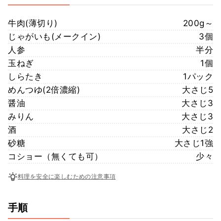
牛肉(薄切り)
200g～
じゃがいも(メークイン)
3個
人参
半分
玉ねぎ
1個
しらたき
1パック
めんつゆ(2倍濃縮)
大さじ5
醤油
大さじ3
みりん
大さじ3
酒
大さじ2
砂糖
大さじ1強
コショー（無くても可）
少々
料理を安全に楽しむための注意事項
手順