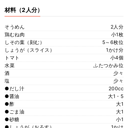
材料
（2人分）
そうめん
2人分
鶏むね肉
小1枚
しその葉（刻む）
5～6枚位
しょうが（スライス）
1かけ分
トマト
小4個
水菜
ふたつかみ位
酒
少々
塩
少々
●だし汁
200cc
●醤油
大1・5
●酢
大1
●ごま油
大1
●砂糖
小1
●しょうが（おろす）
1かけ