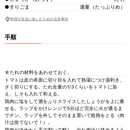
●すりごま
適量（たっぷりめ）
料理を安全に楽しむための注意事項
手順
☆たれの材料をあわせておく。
トマトは皮の表面に切り目を入れて熱湯につけ湯剥き、
ざく切りにする。たれ全量の1/3くらいをトマトに加
え、しそも入れて和える。
鶏肉に塩をして酒をふりスライスしたしょうがを上に乗
せる。ラップをかけレンジで5分ほど完全に火が通るま
でチン。ラップを外してそのまま置いて粗熱をとる（肉
汁は捨てないで！）。
鶏肉が冷めたら手で裂いて解し、出た肉汁に絡めるよう