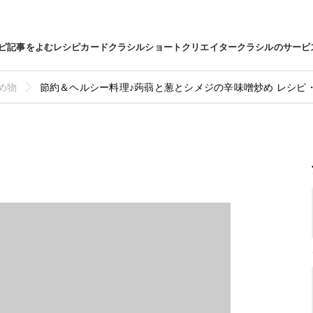
ピ
記事をよむ
レシピカード
クラシルショート
クリエイター
クラシルのサービ
め物
節約＆ヘルシー料理♪蒟蒻と葱とシメジの辛味噌炒め レシピ