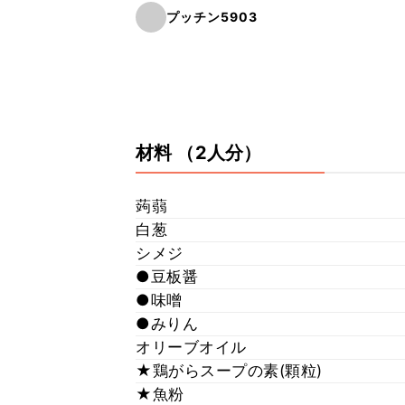
プッチン5903
材料
（2人分）
蒟蒻
白葱
シメジ
●豆板醤
●味噌
●みりん
オリーブオイル
★鶏がらスープの素(顆粒)
★魚粉