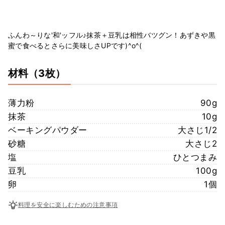
ふんわ～りな'和'ッフル♪抹茶＋豆乳は相性バツグン！あずきや黒
蜜で食べるとさらに美味しさUPです)^o^(
材料
（3枚）
薄力粉
90g
抹茶
10g
ベーキングパウダー
大さじ1/2
砂糖
大さじ2
塩
ひとつまみ
豆乳
100g
卵
1個
料理を安全に楽しむための注意事項