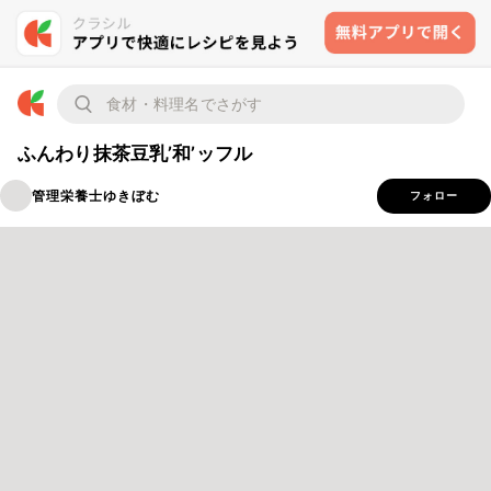
ふんわり抹茶豆乳’和’ッフル
管理栄養士ゆきぼむ
フォロー