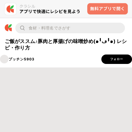
ご飯がススム♪豚肉と厚揚げの味噌炒め(๑╹ڡ╹๑) レシ
ピ・作り方
プッチン5903
フォロー