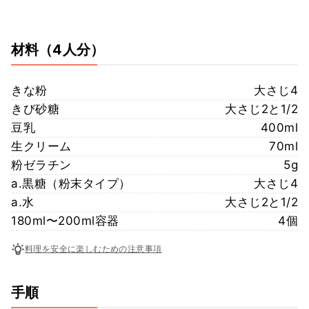
材料
（4人分）
きな粉
大さじ4
きび砂糖
大さじ2と1/2
豆乳
400ml
生クリーム
70ml
粉ゼラチン
5g
a.黒糖（粉末タイプ）
大さじ4
a.水
大さじ2と1/2
180ml〜200ml容器
4個
料理を安全に楽しむための注意事項
手順