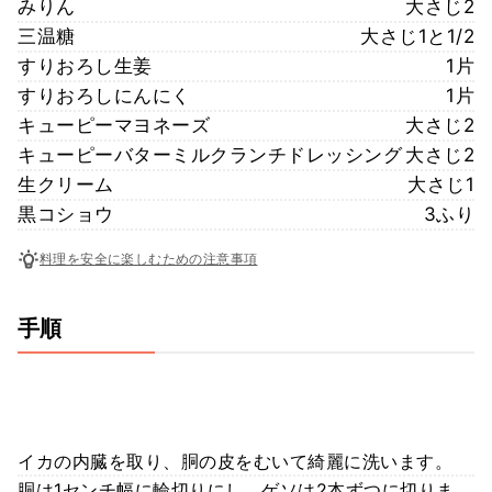
みりん
大さじ2
三温糖
大さじ1と1/2
すりおろし生姜
1片
すりおろしにんにく
1片
キューピーマヨネーズ
大さじ2
キューピーバターミルクランチドレッシング
大さじ2
生クリーム
大さじ1
黒コショウ
3ふり
料理を安全に楽しむための注意事項
手順
イカの内臓を取り、胴の皮をむいて綺麗に洗います。
胴は1センチ幅に輪切りにし、ゲソは2本ずつに切りま