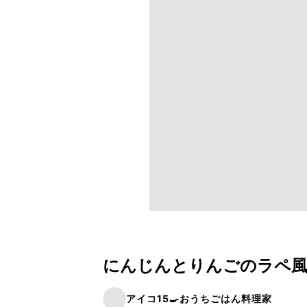
にんじんとりんごのラペ
アイコ15🍳おうちごはん料理家