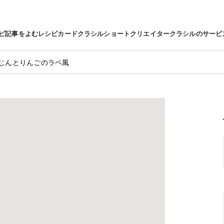
ピ
記事をよむ
レシピカード
クラシルショート
クリエイター
クラシルのサービ
じんとりんごのラペ風