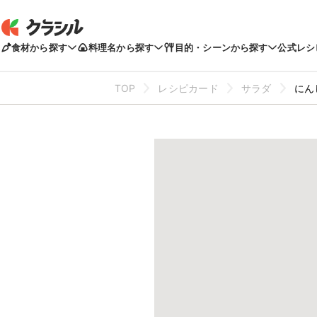
食材から探す
料理名から探す
目的・シーンから探す
公式レシ
TOP
レシピカード
サラダ
にん