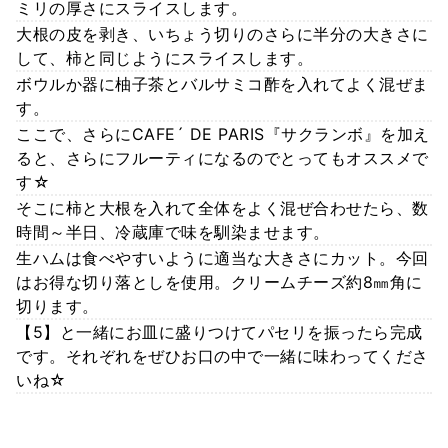
ミリの厚さにスライスします。
大根の皮を剥き、いちょう切りのさらに半分の大きさに
して、柿と同じようにスライスします。
ボウルか器に柚子茶とバルサミコ酢を入れてよく混ぜま
す。
ここで、さらにCAFE´ DE PARIS『サクランボ』を加え
ると、さらにフルーティになるのでとってもオススメで
す☆
そこに柿と大根を入れて全体をよく混ぜ合わせたら、数
時間～半日、冷蔵庫で味を馴染ませます。
生ハムは食べやすいように適当な大きさにカット。今回
はお得な切り落としを使用。クリームチーズ約8㎜角に
切ります。
【5】と一緒にお皿に盛りつけてパセリを振ったら完成
です。それぞれをぜひお口の中で一緒に味わってくださ
いね☆