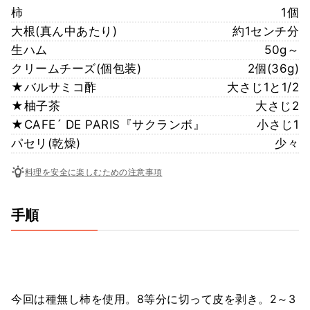
柿
1個
大根(真ん中あたり)
約1センチ分
生ハム
50g～
クリームチーズ(個包装)
2個(36g)
★バルサミコ酢
大さじ1と1/2
★柚子茶
大さじ2
★CAFE´ DE PARIS『サクランボ』
小さじ1
パセリ(乾燥)
少々
料理を安全に楽しむための注意事項
手順
今回は種無し柿を使用。8等分に切って皮を剥き。2～3