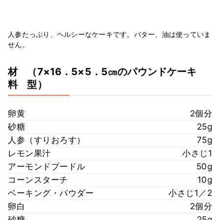
人参たっぷり、ヘルシーなケーキです。バター、油は使っていま
せん。
材
（7×16．5×5．5㎝のパウンドケーキ
料
型）
卵黄
2個分
砂糖
25g
人参（すりおろす）
75g
レモン果汁
小さじ1
アーモンドプードル
50g
コーンスターチ
10g
ベーキング・パウダー
小さじ1／2
卵白
2個分
砂糖
25g