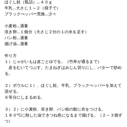
ほぐし鮭（瓶詰）…４０ｇ
牛乳…大さじ１～２（様子で）
ブラックぺッパー荒挽…少々
小麦粉…適量
溶き卵…１個分（大さじ２分の１の水を足す）
パン粉…適量
揚げ油…適量
作り方
１）じゃがいもは皮ごとゆでる。（竹串が通るまで）
皮をむいてつぶす。たまねぎはみじん切りにし、バターで炒め
る。
２）ボウルに１）、ほぐし鮭、牛乳、ブラックぺッパーを加えて
混ぜる。
６等分にしまるめる。
３）２）に小麦粉、溶き卵、パン粉の順に衣をつける。
１８０℃に熱した油できつね色になるまで揚げる。（２～３個ず
つ）