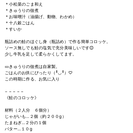
＊小松菜のごま和え
＊きゅうりの佃煮
＊お味噌汁（油揚げ、動物、わかめ）
＊十八穀ごはん
＊すいか
瓶詰めの鮭のほぐし身（瓶詰め）で作る簡単コロッケ。
ソース無しでも鮭の塩気で充分美味しいです😊
少し牛乳を足して柔らかくしてます。
🥒きゅうりの佃煮は自家製。
ごはんのお供にぴったり（╹◡╹）♡
この時期に作る、お気に入り
− − − − −
《鮭のコロッケ》
材料（２人分 ６個分）
じゃがいも…２個（約２００g）
たまねぎ…２分の１個
バター…１０g