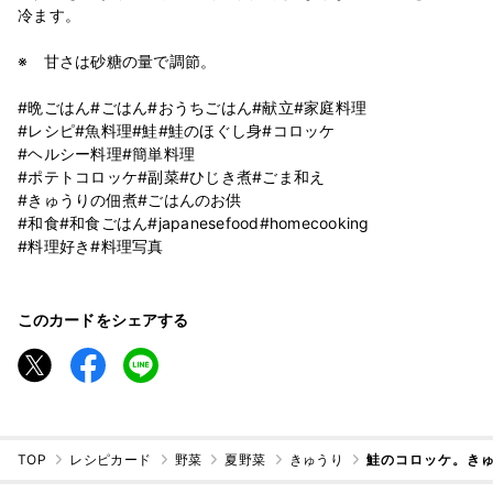
冷ます。
※ 甘さは砂糖の量で調節。
#晩ごはん#ごはん#おうちごはん#献立#家庭料理
#レシピ#魚料理#鮭#鮭のほぐし身#コロッケ
#ヘルシー料理#簡単料理
#ポテトコロッケ#副菜#ひじき煮#ごま和え
#きゅうりの佃煮#ごはんのお供
#和食#和食ごはん#japanesefood#homecooking
#料理好き#料理写真
このカードをシェアする
TOP
レシピカード
野菜
夏野菜
きゅうり
鮭のコロッケ。き