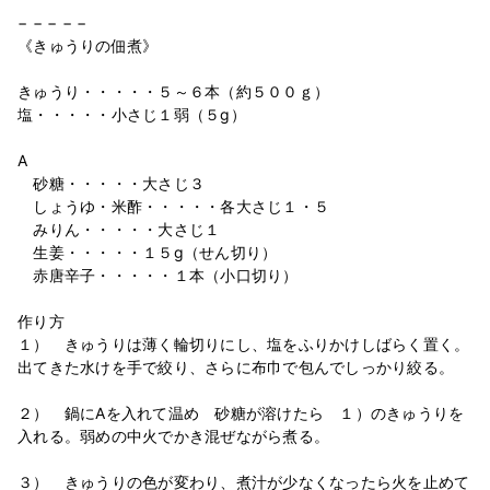
− − − − −
《きゅうりの佃煮》
きゅうり・・・・・５～６本（約５００ｇ）
塩・・・・・小さじ１弱（５g）
A
砂糖・・・・・大さじ３
しょうゆ・米酢・・・・・各大さじ１・５
みりん・・・・・大さじ１
生姜・・・・・１５g（せん切り）
赤唐辛子・・・・・１本（小口切り）
作り方
１） きゅうりは薄く輪切りにし、塩をふりかけしばらく置く。
出てきた水けを手で絞り、さらに布巾で包んでしっかり絞る。
２） 鍋にAを入れて温め 砂糖が溶けたら １）のきゅうりを
入れる。弱めの中火でかき混ぜながら煮る。
３） きゅうりの色が変わり、煮汁が少なくなったら火を止めて