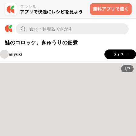
鮭のコロッケ。きゅうりの佃煮
miyuki
フォロー
1/7