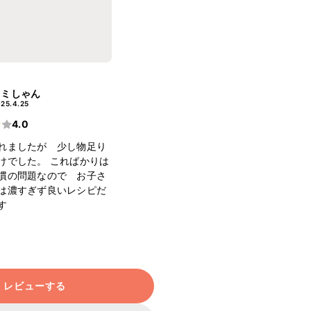
ミミしゃん
25.4.25
4.0
れましたが 少し物足り
けでした。 こればかりは
慣の問題なので お子さ
は濃すぎず良いレシピだ
す
レビューする