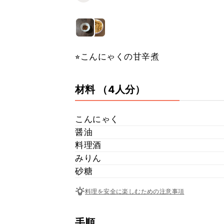
⭐︎こんにゃくの甘辛煮
材料
（4人分）
こんにゃく
醤油
料理酒
みりん
砂糖
料理を安全に楽しむための注意事項
手順