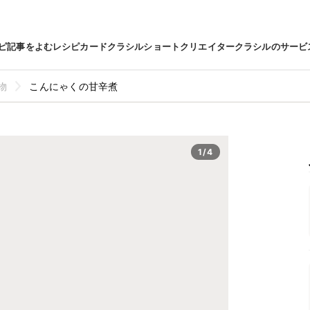
ピ
記事をよむ
レシピカード
クラシルショート
クリエイター
クラシルのサービ
物
こんにゃくの甘辛煮
1/4