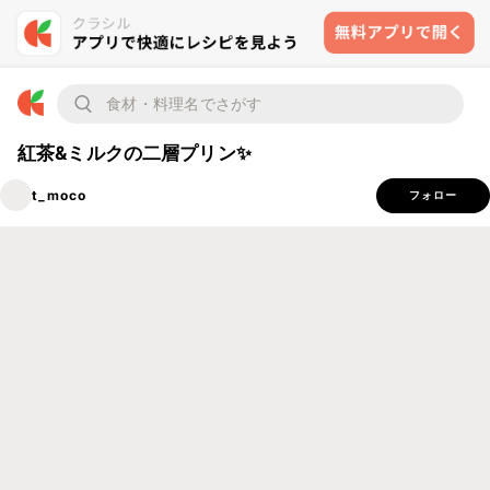
紅茶&ミルクの二層プリン✨
t_moco
フォロー