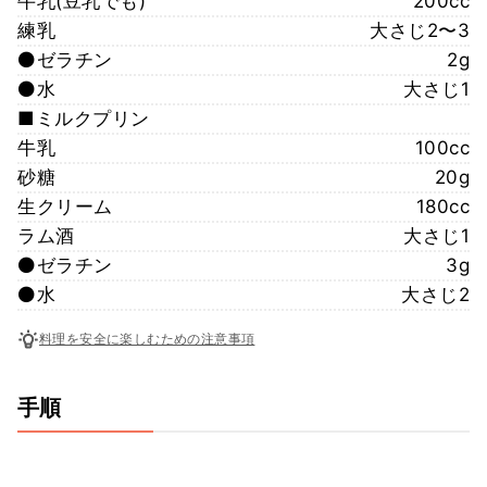
牛乳(豆乳でも)
200cc
練乳
大さじ2〜3
⚫️ゼラチン
2g
⚫️水
大さじ1
■ミルクプリン
牛乳
100cc
砂糖
20g
生クリーム
180cc
ラム酒
大さじ1
⚫️ゼラチン
3g
⚫️水
大さじ2
料理を安全に楽しむための注意事項
手順