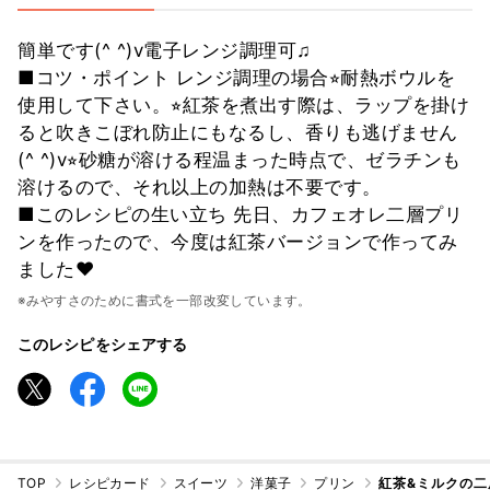
簡単です(^ ^)v電子レンジ調理可♫
■コツ・ポイント レンジ調理の場合⭐︎耐熱ボウルを
使用して下さい。⭐︎紅茶を煮出す際は、ラップを掛け
ると吹きこぼれ防止にもなるし、香りも逃げません
(^ ^)v⭐︎砂糖が溶ける程温まった時点で、ゼラチンも
溶けるので、それ以上の加熱は不要です。
■このレシピの生い立ち 先日、カフェオレ二層プリ
ンを作ったので、今度は紅茶バージョンで作ってみ
ました❤️
※みやすさのために書式を一部改変しています。
このレシピをシェアする
TOP
レシピカード
スイーツ
洋菓子
プリン
紅茶&ミルクの二