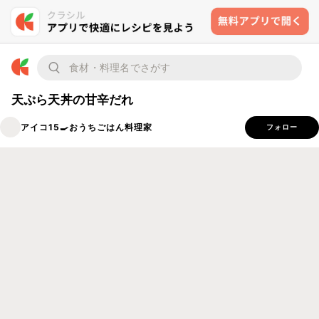
天ぷら天丼の甘辛だれ
アイコ15🍳おうちごはん料理家
フォロー