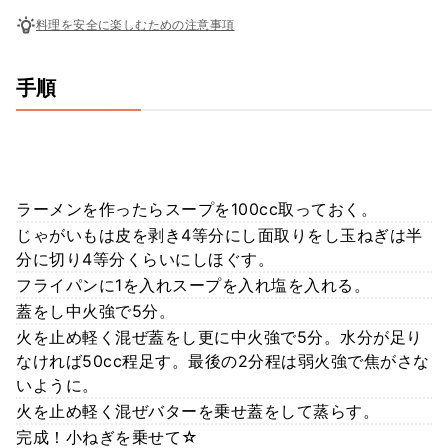
料理を安全に楽しむための注意事項
手順
ラーメンを作ったらスープを100cc取っておく。
じゃがいもは皮を剥き4等分にし面取りをし玉ねぎは半
分に切り4等分くらいにしほぐす。
フライパンに1を入れスープを入れ塩を入れる。
蓋をし中火強で5分。
火を止め軽く混ぜ蓋をし更に中火強で5分。水分が足り
なければ50cc程足す。最後の2分程は弱火強で焦がさな
いように。
火を止め軽く混ぜバターを乗せ蓋をして蒸らす。
完成！小ねぎを乗せて☆