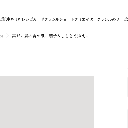
ピ
記事をよむ
レシピカード
クラシルショート
クリエイター
クラシルのサービ
物
高野豆腐の含め煮～茄子＆ししとう添え～