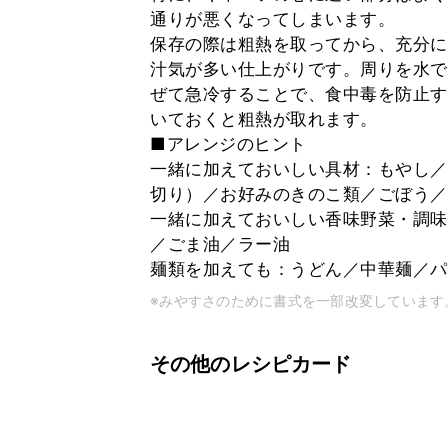
通りが悪くなってしまいます。
保存の際は粗熱を取ってから、充分に
汁気が多い仕上がりです。周りを水で
ぜて急冷することで、食中毒を防止す
いておくと粗熱が取れます。
■アレンジのヒント
一緒に加えておいしい具材：もやし／
切り）／お好みのきのこ類／ごぼう／
一緒に加えておいしい香味野菜・調味
／ごま油／ラー油
麺類を加えても：うどん／中華麺／パ
※みやすさのために書式を一部改変しています
その他のレシピカード