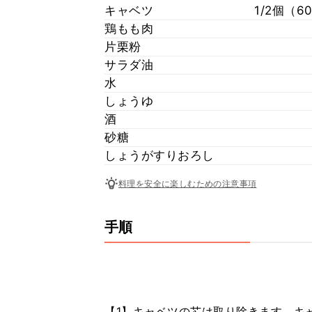
キャベツ
1/2個（
鶏もも肉
片栗粉
サラダ油
水
しょうゆ
酒
砂糖
しょうがすりおろし
料理を安全に楽しむための注意事項
手順
【1】キャベツの芯は取り除きます。キ