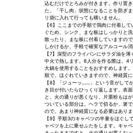
込むだけでとろみが付きます。作り置き
た、「干し肉」状態になることを防ぎま
リ袋に入れて行っても構いません。
【6】ここまでの手順で鶏肉に付着して
ぐため、シンク、まな板はしっかりと洗
散ったり、まな板に付着していますので
しかけるか、手軽で確実なアルコール消
【7】深型のフライパンにサラダ油を薄
中火で熱します。8人分を作る際は、4
大鍋を使用することをおすすめします。
順で、ほぐれていきますので、神経質に
【8】「ジューッ……」という音がして
き目が付いたらひっくり返します。表面
と、火の通りが悪くなり、片栗粉もはが
ついている部分は、ヘラで切るか、箸で
ので、あまり神経質になる必要はありま
【9】手順3のキャベツの半量をほぐし
ャベツを上に乗せふたをします。キャベ
まったままですと、火の通りが悪くなっ