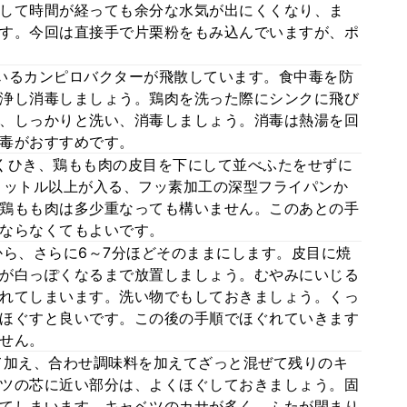
して時間が経っても余分な水気が出にくくなり、ま
す。今回は直接手で片栗粉をもみ込んでいますが、ポ
いるカンピロバクターが飛散しています。食中毒を防
浄し消毒しましょう。鶏肉を洗った際にシンクに飛び
、しっかりと洗い、消毒しましょう。消毒は熱湯を回
毒がおすすめです。
くひき、鶏もも肉の皮目を下にして並べふたをせずに
リットル以上が入る、フッ素加工の深型フライパンか
鶏もも肉は多少重なっても構いません。このあとの手
ならなくてもよいです。
から、さらに6～7分ほどそのままにします。皮目に焼
が白っぽくなるまで放置しましょう。むやみにいじる
れてしまいます。洗い物でもしておきましょう。くっ
ほぐすと良いです。この後の手順でほぐれていきます
せん。
て加え、合わせ調味料を加えてざっと混ぜて残りのキ
ツの芯に近い部分は、よくほぐしておきましょう。固
てしまいます。キャベツのカサが多く、ふたが閉まり