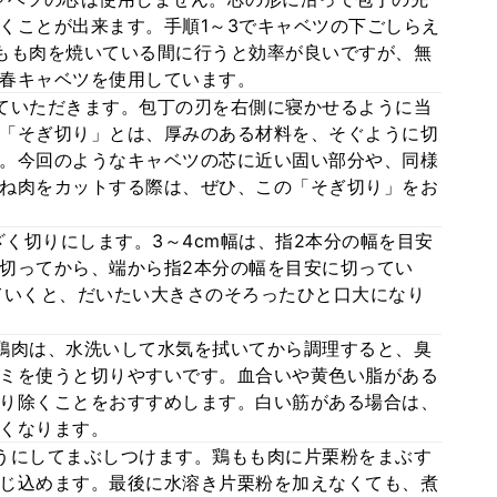
くことが出来ます。手順1～3でキャベツの下ごしらえ
もも肉を焼いている間に行うと効率が良いですが、無
春キャベツを使用しています。
ていただきます。包丁の刃を右側に寝かせるように当
「そぎ切り」とは、厚みのある材料を、そぐように切
。今回のようなキャベツの芯に近い固い部分や、同様
ね肉をカットする際は、ぜひ、この「そぎ切り」をお
ざく切りにします。3～4cm幅は、指2本分の幅を目安
切ってから、端から指2本分の幅を目安に切ってい
ていくと、だいたい大きさのそろったひと口大になり
鶏肉は、水洗いして水気を拭いてから調理すると、臭
ミを使うと切りやすいです。血合いや黄色い脂がある
り除くことをおすすめします。白い筋がある場合は、
くなります。
うにしてまぶしつけます。鶏もも肉に片栗粉をまぶす
じ込めます。最後に水溶き片栗粉を加えなくても、煮