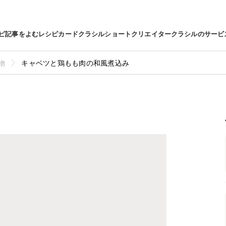
ピ
記事をよむ
レシピカード
クラシルショート
クリエイター
クラシルのサービ
物
キャベツと鶏もも肉の和風煮込み