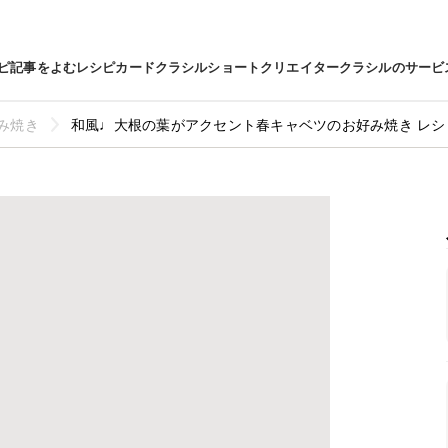
ピ
記事をよむ
レシピカード
クラシルショート
クリエイター
クラシルのサービ
み焼き
和風♩大根の葉がアクセント春キャベツのお好み焼き レシ