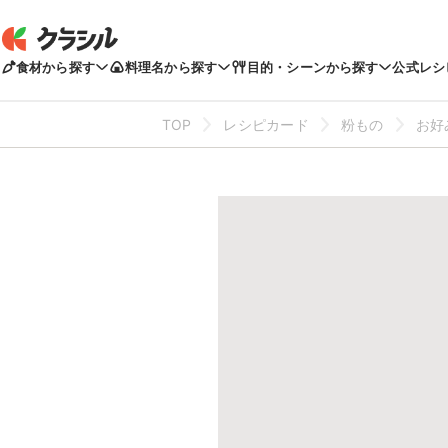
食材から探す
料理名から探す
目的・シーンから探す
公式レシ
TOP
レシピカード
粉もの
お好