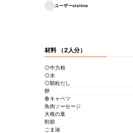
ユーザーciciino
材料
（2人分）
◎中力粉
◎水
◎顆粒だし
卵
春キャベツ
魚肉ソーセージ
大根の葉
削節
ごま油