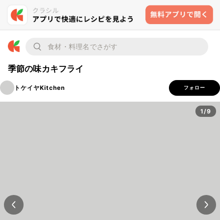
季節の味カキフライ
トケイヤKitchen
フォロー
1/9