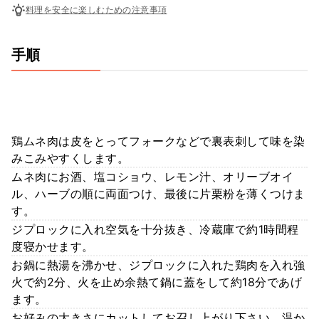
料理を安全に楽しむための注意事項
手順
鶏ムネ肉は皮をとってフォークなどで裏表刺して味を染
みこみやすくします。
ムネ肉にお酒、塩コショウ、レモン汁、オリーブオイ
ル、ハーブの順に両面つけ、最後に片栗粉を薄くつけま
す。
ジプロックに入れ空気を十分抜き、冷蔵庫で約1時間程
度寝かせます。
お鍋に熱湯を沸かせ、ジプロックに入れた鶏肉を入れ強
火で約2分、火を止め余熱て鍋に蓋をして約18分であげ
ます。
お好みの大きさにカットしてお召し上がり下さい。温か