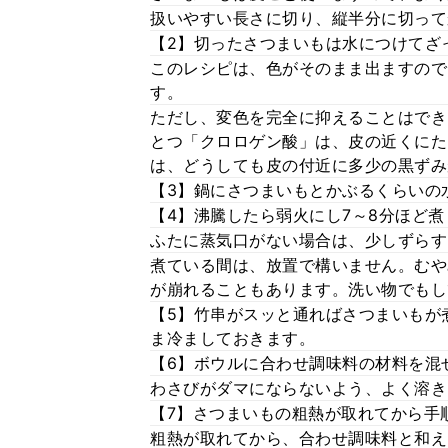
扱いやすい長さに切り、縦半分に切って
【2】切ったさつまいもは水につけてざ
このレシピは、色がそのまま出ますので
す。
ただし、変色を完全に抑えることはでき
とつ「クロロゲン酸」は、皮の近くにた
は、どうしても皮の付近に多少の黒ずみ
【3】鍋にさつまいもとかぶるくらいの
【4】沸騰したら弱火にし7～8分ほど煮
ふたに蒸気口がない場合は、少しずらす
煮ている間は、放置で構いません。むや
が崩れることもあります。洗い物でもし
【5】竹串がスッと通ればさつまいもが
ま冷ましておきます。
【6】ボウルに合わせ調味料の材料を混
わさびがダマにならないよう、よく溶き
【7】さつまいもの粗熱が取れてから手
粗熱が取れてから、合わせ調味料と和え