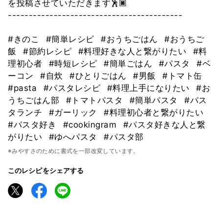
を投稿させていただきます🕺🏿
------------------------------------------
#きのこ
#簡単レシピ
#おうちごはん
#おうちご
飯
#節約レシピ
#料理好きな人と繋がりたい
#料
理初心者
#時短レシピ
#簡単ごはん
#パスタ
#ベ
ーコン
#自炊
#ひとりごはん
#男飯
#トマト缶
#pasta
#パスタレシピ
#料理上手になりたい
#お
うちごはん部
#トマトパスタ
#簡単パスタ
#パス
タランチ
#ガーリック
#料理初心者と繋がりたい
#パスタ好き
#cookingram
#パスタ好きな人と繋
がりたい
#ゆへパスタ
#パスタ部
※みやすさのために書式を一部改変しています。
このレシピをシェアする