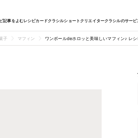
ピ
記事をよむ
レシピカード
クラシルショート
クリエイター
クラシルのサービ
菓子
マフィン
ワンボールdeホロッと美味しいマフィン♪ レ