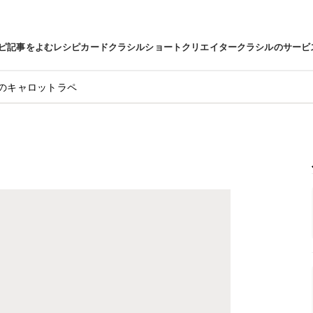
ピ
記事をよむ
レシピカード
クラシルショート
クリエイター
クラシルのサービ
のキャロットラペ