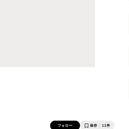
フォロー
保存
11件