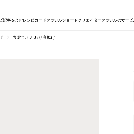
ピ
記事をよむ
レシピカード
クラシルショート
クリエイター
クラシルのサービ
げ
塩麹でふんわり唐揚げ