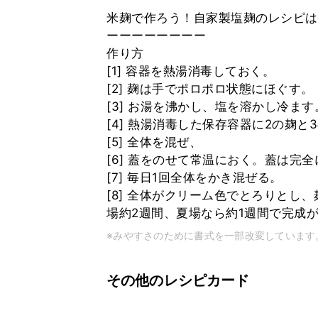
米麹で作ろう！自家製塩麹のレシピは
ーーーーーーーー
作り方
[1] 容器を熱湯消毒しておく。
[2] 麹は手でポロポロ状態にほぐす。
[3] お湯を沸かし、塩を溶かし冷ます
[4] 熱湯消毒した保存容器に2の麹と
[5] 全体を混ぜ、
[6] 蓋をのせて常温におく。蓋は完
[7] 毎日1回全体をかき混ぜる。
[8] 全体がクリーム色でとろりとし
場約2週間、夏場なら約1週間で完成
※みやすさのために書式を一部改変しています
その他のレシピカード